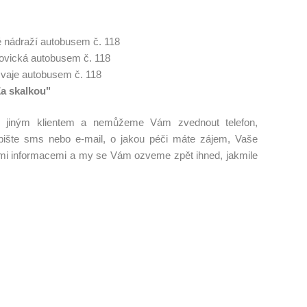
 nádraží autobusem č. 118
jovická autobusem č. 118
mvaje autobusem č. 118
Za skalkou"
s jiným klientem a nemůžeme Vám zvednout telefon,
apište sms nebo e-mail, o jakou péči máte zájem, Vaše
mi informacemi a my se Vám ozveme zpět ihned, jakmile