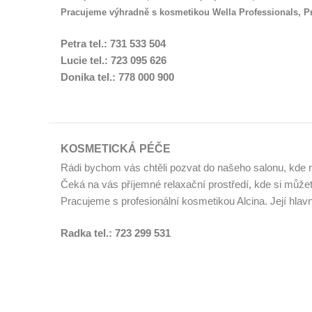
Pracujeme výhradně s kosmetikou Wella Professionals, Pr
Petra tel.: 731 533 504
Lucie tel.: 723 095 626
Donika tel.: 778 000 900
KOSMETICKÁ PÉČE
Rádi bychom vás chtěli pozvat do našeho salonu, kde 
Čeká na vás příjemné relaxační prostředí, kde si můžet
Pracujeme s profesionální kosmetikou Alcina. Její hlavn
Radka tel.: 723 299 531