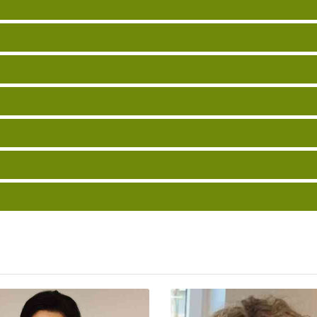
Radka Odvárková
Donika S