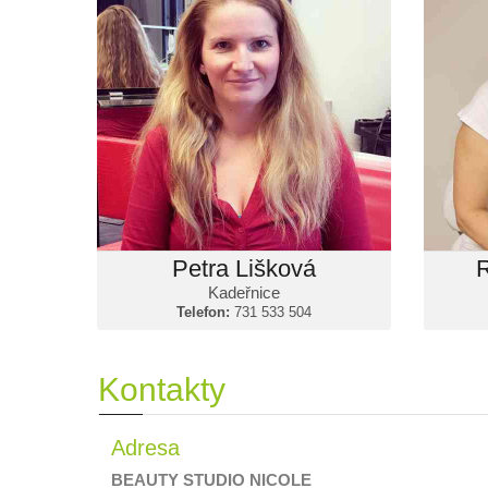
Kadeřnice
Dámské, pánské a
dětské kadeřnictví.
Komplexní a dokonalý
servis pro Váš účes.
Pracuje s vlasovou
kosmetikou Previa a Milk Shake.
731 533 504
Telefon:
a n
t
Vaše 
Petra Lišková
Kadeřnice
Telefon:
731 533 504
Kontakty
Adresa
BEAUTY STUDIO NICOLE