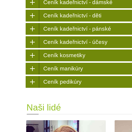
Ceník kadeřnictví - dámské
Ceník kadeřnictví - děti
Ceník kadeřnictví - pánské
Ceník kadeřnictví - účesy
Ceník kosmetiky
Ceník manikúry
Ceník pedikúry
Naši lidé
Petra Lišková