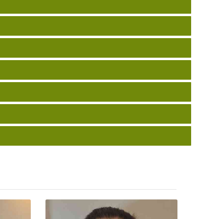
hala
Lea Kusiu