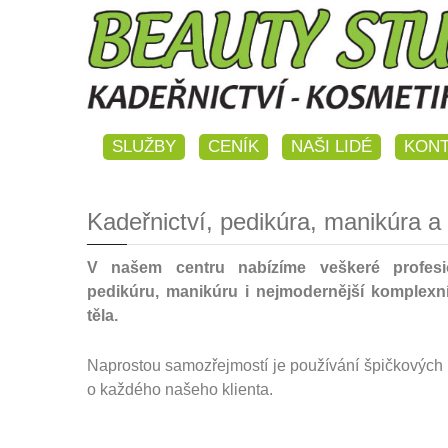
SLUŽBY
CENÍK
NAŠI LIDÉ
KONT
Kadeřnictví, pedikúra, manikúra a
V našem centru nabízíme veškeré profesio
pedikúru, manikúru i nejmodernější komplexní
těla.
Naprostou samozřejmostí je používání špičkových 
o každého našeho klienta.